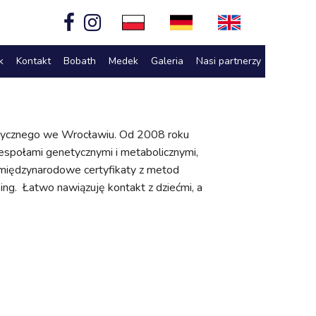
k
Kontakt
Bobath
Medek
Galeria
Nasi partnerzy
izycznego we Wrocławiu. Od 2008 roku
zespołami genetycznymi i metabolicznymi,
międzynarodowe certyfikaty z metod
ing. Łatwo nawiązuję kontakt z dziećmi, a