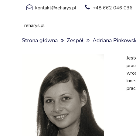
kontakt@reharys.pl
+48 662 046 036
reharys.pl
Strona główna
Zespół
Adriana Pinkows
Jest
prac
wrod
kine
prac