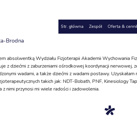
Str. główna
Zespół
Oferta & cenni
ka-Brodna
em absolwentką Wydziału Fizjoterapii Akademii Wychowania F
uje z dziećmi z zaburzeniami ośrodkowej koordynacji nerwowej, 
zonymi wadami, a także dziećmi z wadami postawy. Uzyskałam 
zjoterapeutycznych takich jak: NDT-Bobath, PNF, Kinesiology Tap
a z nimi przynosi mi wiele radości i zadowolenia.